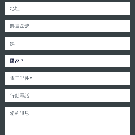
address
zip
city
country
email
Mobilephone
您的訊息