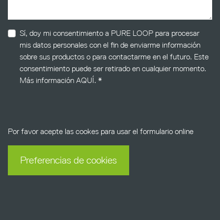
hs_content_membership_email_confirmed
Sí, doy mi consentimiento a PURE LOOP para procesar
mis datos personales con el fin de enviarme información
sobre sus productos o para contactarme en el futuro. Este
consentimiento puede ser retirado en cualquier momento.
Más información
AQUÍ
. *
Por favor acepte las cookes para usar el formulario online
Preferencias de cookies