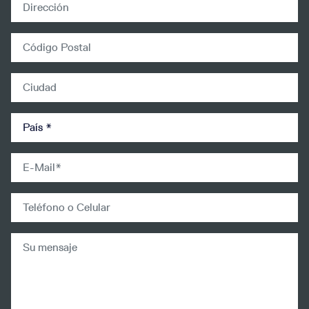
address
zip
city
country
email
Mobilephone
Su mensaje