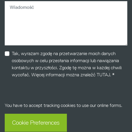
Wiadomość
hs_content_membership_email_confirmed
Tak, wyrażam zgodę na przetwarzanie moich danych
osobowych w celu przesłania informacji lub nawiązania
kontaktu w przyszłości. Zgodę tę można w każdej chwili
wycofać. Więcej informacji można znaleźć
TUTAJ
. *
You have to accept tracking cookies to use our online forms.
Cookie Preferences