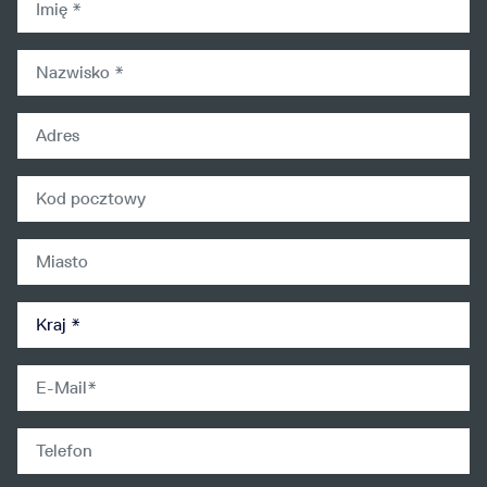
lastname
address
zip
city
country
email
Mobilephone