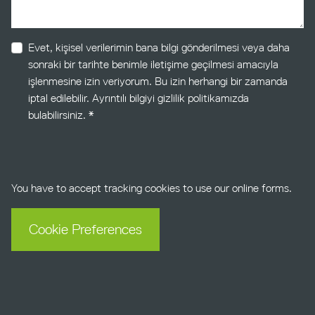
hs_content_membership_email_confirmed
Evet, kişisel verilerimin bana bilgi gönderilmesi veya daha
sonraki bir tarihte benimle iletişime geçilmesi amacıyla
işlenmesine izin veriyorum. Bu izin herhangi bir zamanda
iptal edilebilir. Ayrıntılı bilgiyi gizlilik politikamızda
bulabilirsiniz
. *
You have to accept tracking cookies to use our online forms.
Cookie Preferences