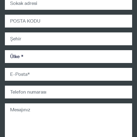
address
zip
city
country
email
Mobilephone
Mesajınız